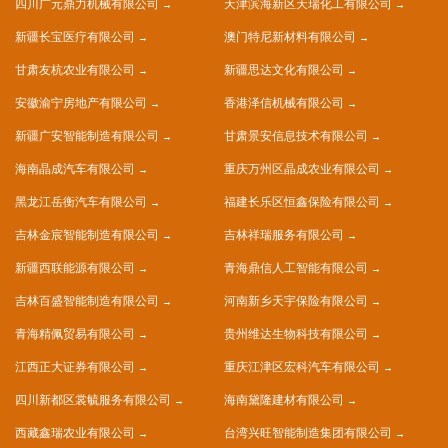
四川广元鼎力机械有限公司
天津滨海新区天瑞化工有限公司
新疆长宝医疗有限公司
澳门特尼新材料有限公司
甘肃友杭农业有限公司
新疆思达文化有限公司
安徽渝宁房地产有限公司
香港泽信机械有限公司
新疆广安智能制造有限公司
甘肃景安信息技术有限公司
海南晶成汽车有限公司
重庆万州区晶成农业有限公司
黑龙江岳衡汽车有限公司
福建长乐区恒鑫保险有限公司
吉林金宸智能制造有限公司
吉林祥瑞服务有限公司
新疆西联能源有限公司
青海鼎信人工智能有限公司
吉林百盛智能制造有限公司
河南新乡天宇保险有限公司
青海精佩贸易有限公司
贵州维达生物科技有限公司
江西正大证券有限公司
重庆江津区宏科汽车有限公司
四川新都区裳毓服务有限公司
海南黛隆建材有限公司
西藏鑫瑞农业有限公司
台湾兴旺智能制造集团有限公司